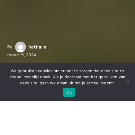
By
Nathalie
maart 9, 2024
Hoe CBD kan helpen bij het
We gebruiken cookies om ervoor te zorgen dat onze site zo
beheersen van pijn bij oudere
soepel mogelijk draait. Als je doorgaat met het gebruiken van
deze site, gaan we ervan uit dat je ermee instemt.
huisdieren
Ok
Help je oudere huisdier de pijn te
beheersen met CBD olie