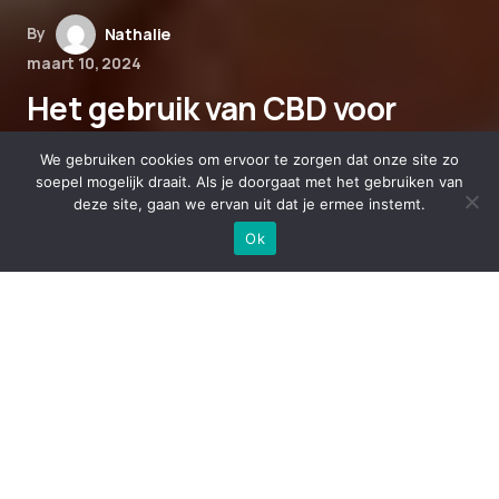
By
Nathalie
maart 10, 2024
Het gebruik van CBD voor
huisdieren met een
We gebruiken cookies om ervoor te zorgen dat onze site zo
verminderde eetlust of
soepel mogelijk draait. Als je doorgaat met het gebruiken van
deze site, gaan we ervan uit dat je ermee instemt.
spijsverteringsproblemen
Ok
Help je huisdier met CBD olie!
Heb jij een huisdier met een verminderde
eetlust of spijsverteringsproblemen? Dan is het
gebruik van CBD olie misschien wel de oplossing
waar je naar op zoek bent! Ik heb zelf onlangs