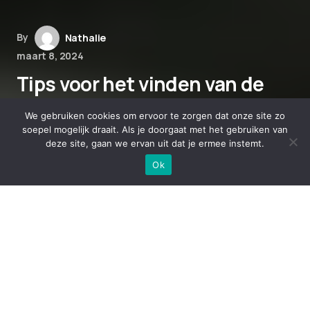
By
Nathalie
maart 8, 2024
Tips voor het vinden van de
juiste CBD dosering bij het
We gebruiken cookies om ervoor te zorgen dat onze site zo
combineren van CBD met
soepel mogelijk draait. Als je doorgaat met het gebruiken van
deze site, gaan we ervan uit dat je ermee instemt.
andere supplementen
Ok
Tips voor het vinden van de juiste
CBD dosering bij het combineren
van CBD met andere supplementen
Ben jij op zoek naar de juiste CBD dosering,