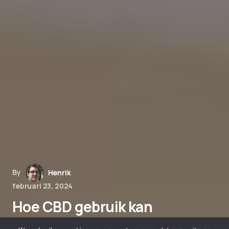
By
Henrik
februari 23, 2024
Hoe CBD gebruik kan
verschillen tussen dag en