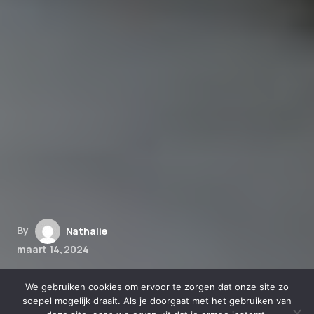
By
Nathalie
maart 14, 2024
De rol van CBD in de wellness-
We gebruiken cookies om ervoor te zorgen dat onze site zo
en spa-industrie: opkomende
soepel mogelijk draait. Als je doorgaat met het gebruiken van