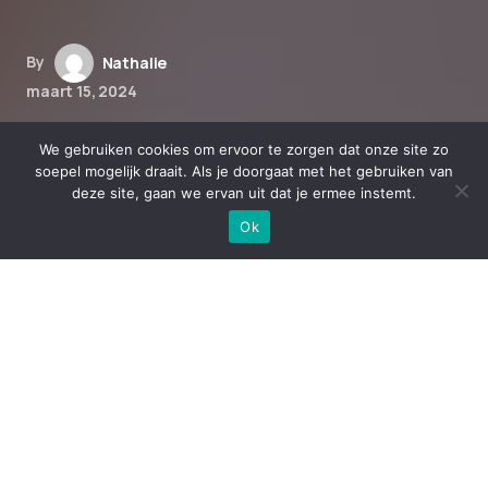
By
Nathalie
maart 15, 2024
Hoe CBD producten de wereld
We gebruiken cookies om ervoor te zorgen dat onze site zo
van schoonheids- en
soepel mogelijk draait. Als je doorgaat met het gebruiken van
deze site, gaan we ervan uit dat je ermee instemt.
huidverzorging verstoren
Ok
Ontdek de wereld van CBD
producten in schoonheids- en
huidverzorging
Als het gaat om onze huidverzorgingsroutine,
zijn we altijd op zoek naar nieuwe producten die