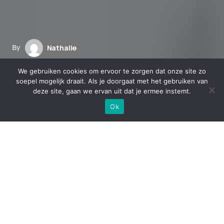
By
Nathalie
maart 15, 2024
We gebruiken cookies om ervoor te zorgen dat onze site zo
De opkomst van CBD vaping:
soepel mogelijk draait. Als je doorgaat met het gebruiken van
deze site, gaan we ervan uit dat je ermee instemt.
voordelen en risicoʼs
Ok
De opkomst van CBD vaping
Inhoud
De opkomst van CBD vaping
Wat is CBD vaping?