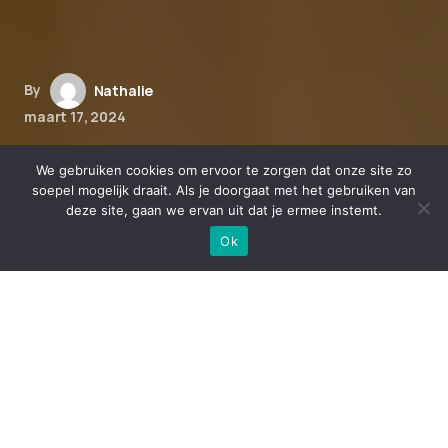
By
Nathalie
maart 17, 2024
Onderzoek naar de impact van
We gebruiken cookies om ervoor te zorgen dat onze site zo
CBD op de hormonale balans:
soepel mogelijk draait. Als je doorgaat met het gebruiken van
deze site, gaan we ervan uit dat je ermee instemt.
nieuwe inzichten
Ok
De invloed van CBD op onze
hormonen
CBD olie is de laatste jaren steeds populairder
geworden vanwege de vele