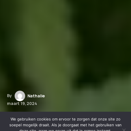
By
Nathalie
maart 19, 2024
Hoe CBD tincturen zich
We gebruiken cookies om ervoor te zorgen dat onze site zo
onderscheiden van andere
soepel mogelijk draait. Als je doorgaat met het gebruiken van
deze site, gaan we ervan uit dat je ermee instemt.