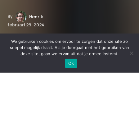
By
Henrik
februari 29, 2024
Hoe CBD kan helpen bij de
We gebruiken cookies om ervoor te zorgen dat onze site zo
behandeling van
soepel mogelijk draait. Als je doorgaat met het gebruiken van
deze site, gaan we ervan uit dat je ermee instemt.
slaapstoornissen bij kinderen
Ok
Hoe CBD kan helpen bij de
behandeling van slaapstoornissen
bij kinderen
Heb jij een kind dat moeite heeft met slapen?
Veel ouders staan voor dit uitdaging en zoeken