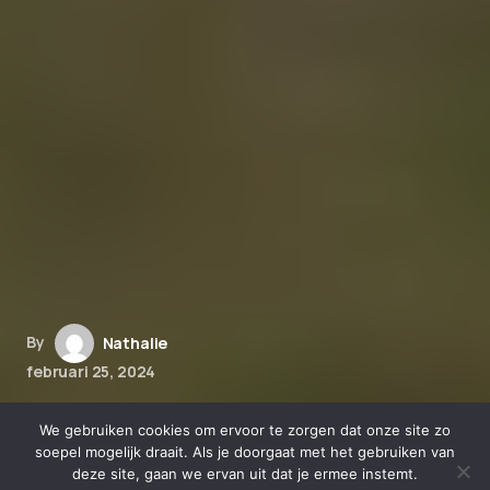
By
Nathalie
februari 25, 2024
De veiligheid en bijwerkingen
We gebruiken cookies om ervoor te zorgen dat onze site zo
van CBD bij huisdieren: wat
soepel mogelijk draait. Als je doorgaat met het gebruiken van
deze site, gaan we ervan uit dat je ermee instemt.
eigenaren moeten weten